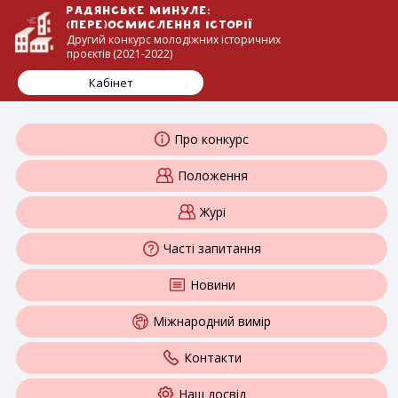
Радянське минуле:
(пере)осмислення історії
Другий конкурс молодіжних історичних
проєктів (2021-2022)
Кабінет
Про конкурс
Положення
Журі
Часті запитання
Новини
Міжнародний вимір
Контакти
Наш досвід