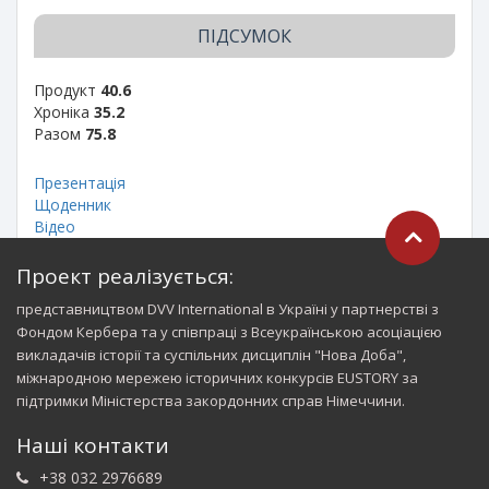
ПІДСУМОК
Продукт
40.6
Хроніка
35.2
Разом
75.8
Презентація
Щоденник
Відео
Проект реалізується:
представництвом DVV International в Україні у партнерстві з
Фондом Кербера та у співпраці з Всеукраїнською асоціацією
викладачів історії та суспільних дисциплін "Нова Доба",
міжнародною мережею історичних конкурсів EUSTORY за
підтримки Міністерства закордонних справ Німеччини.
Наші контакти
+38 032 2976689