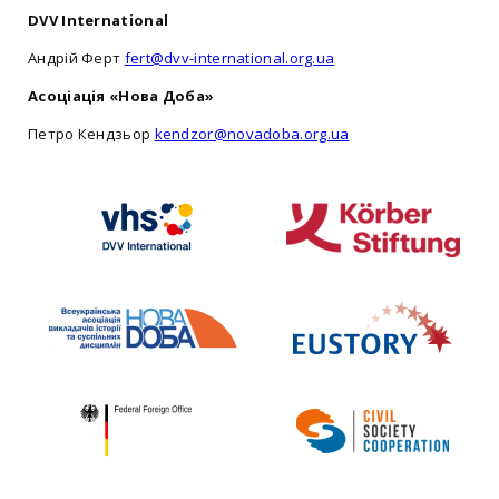
DVV International
Андрій Ферт
fert@dvv-international.org.ua
Асоціація «Нова Доба»
Петро Кендзьор
kendzor@novadoba.org.ua